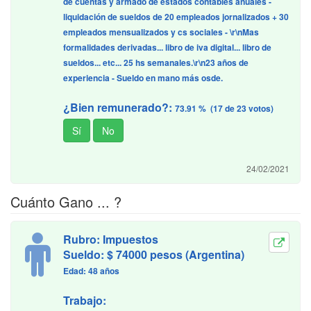
de cuentas y armado de estados contables anuales -
liquidación de sueldos de 20 empleados jornalizados + 30
empleados mensualizados y cs sociales - \r\nMas
formalidades derivadas... libro de iva digital... libro de
sueldos... etc... 25 hs semanales.\r\n23 años de
experiencia - Sueldo en mano más osde.
¿Bien remunerado?:
73.91 % (17 de 23 votos)
24/02/2021
Cuánto Gano ... ?
Rubro: Impuestos
Sueldo: $ 74000 pesos (Argentina)
Edad: 48 años
Trabajo: