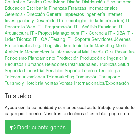
Control de Gestión
Creatividad
Diseño
Distribución
E-commerce
Educación
Escribanía
Finanzas
Finanzas Internacionales
Gerencia / Dirección General
Impuestos
Ingeniería
Internet
Investigación y Desarrollo
IT (Tecnologias de la Información)
IT -
Desarrollo Web
IT - Programación
IT - Análisis Funcional
IT -
Arquitectura
IT - Project Management
IT - Gerencia
IT - DBA
IT -
Líder Técnico
IT - QA / Testing
IT - Soporte Servidores
Jóvenes
Profesionales
Legal
Logística
Mantenimiento
Marketing
Medio
Ambiente
Mercadotecnia Internacional
Multimedia
Otra
Pasantías
Periodismo
Planeamiento
Producción
Producción e Ingeniería
Recursos Humanos
Relaciones Institucionales / Públicas
Salud
Seguridad Industrial
Servicios
Soporte Técnico
Tecnología
Telecomunicaciones
Telemarketing
Traducción
Transporte
Turismo y Hotelería
Ventas
Ventas Internacionales/Exportación
Tu sueldo
Ayudá con la comunidad y contanos cual es tu trabajo y cuánto te
pagan por hacerlo. Nosotros te decimos si está bien pago o no.
Decir cuanto ganás