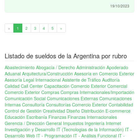
19/10/2023
1
«
1
2
3
4
5
»
Listado de sueldos de la Argentina por rubro
Abastecimiento
Abogacía / Derecho
Administración
Apoderado
Aduanal
Arquitectura/Construcción
Asesoría en Comercio Exterior
Asesoría Legal Internacional
Asistente de Tráfico
Auditoría
Calidad
Call Center
Capacitación Comercio Exterior
Comercial
Comercio Exterior
Compras
Compras Internacionales/Importación
Comunicación Social
Comunicaciones Externas
Comunicaciones
Internas
Consultoría
Consultorías Comercio Exterior
Contabilidad
Control de Gestión
Creatividad
Diseño
Distribución
E-commerce
Educación
Escribanía
Finanzas
Finanzas Internacionales
Gerencia / Dirección General
Impuestos
Ingeniería
Internet
Investigación y Desarrollo
IT (Tecnologias de la Información)
IT -
Desarrollo Web
IT - Programación
IT - Análisis Funcional
IT -