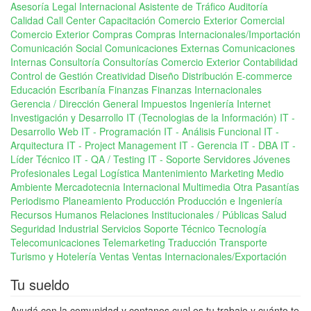
Asesoría Legal Internacional
Asistente de Tráfico
Auditoría
Calidad
Call Center
Capacitación Comercio Exterior
Comercial
Comercio Exterior
Compras
Compras Internacionales/Importación
Comunicación Social
Comunicaciones Externas
Comunicaciones
Internas
Consultoría
Consultorías Comercio Exterior
Contabilidad
Control de Gestión
Creatividad
Diseño
Distribución
E-commerce
Educación
Escribanía
Finanzas
Finanzas Internacionales
Gerencia / Dirección General
Impuestos
Ingeniería
Internet
Investigación y Desarrollo
IT (Tecnologias de la Información)
IT -
Desarrollo Web
IT - Programación
IT - Análisis Funcional
IT -
Arquitectura
IT - Project Management
IT - Gerencia
IT - DBA
IT -
Líder Técnico
IT - QA / Testing
IT - Soporte Servidores
Jóvenes
Profesionales
Legal
Logística
Mantenimiento
Marketing
Medio
Ambiente
Mercadotecnia Internacional
Multimedia
Otra
Pasantías
Periodismo
Planeamiento
Producción
Producción e Ingeniería
Recursos Humanos
Relaciones Institucionales / Públicas
Salud
Seguridad Industrial
Servicios
Soporte Técnico
Tecnología
Telecomunicaciones
Telemarketing
Traducción
Transporte
Turismo y Hotelería
Ventas
Ventas Internacionales/Exportación
Tu sueldo
Ayudá con la comunidad y contanos cual es tu trabajo y cuánto te