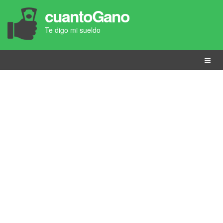
cuantoGano
Te digo mi sueldo
Menú