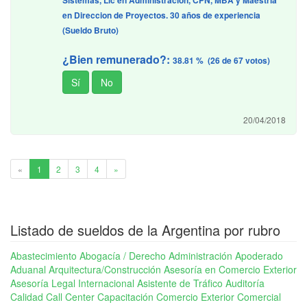
Sistemas, Lic en Administracion, CPN, MBA y Maestria
en Direccion de Proyectos. 30 años de experiencia
(Sueldo Bruto)
¿Bien remunerado?:
38.81 % (26 de 67 votos)
20/04/2018
1
«
1
2
3
4
»
Listado de sueldos de la Argentina por rubro
Abastecimiento
Abogacía / Derecho
Administración
Apoderado
Aduanal
Arquitectura/Construcción
Asesoría en Comercio Exterior
Asesoría Legal Internacional
Asistente de Tráfico
Auditoría
Calidad
Call Center
Capacitación Comercio Exterior
Comercial