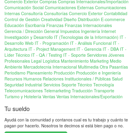
Comercio Exterior
Compras
Compras Internacionales/Importación
Comunicación Social
Comunicaciones Externas
Comunicaciones
Internas
Consultoría
Consultorías Comercio Exterior
Contabilidad
Control de Gestión
Creatividad
Diseño
Distribución
E-commerce
Educación
Escribanía
Finanzas
Finanzas Internacionales
Gerencia / Dirección General
Impuestos
Ingeniería
Internet
Investigación y Desarrollo
IT (Tecnologias de la Información)
IT -
Desarrollo Web
IT - Programación
IT - Análisis Funcional
IT -
Arquitectura
IT - Project Management
IT - Gerencia
IT - DBA
IT -
Líder Técnico
IT - QA / Testing
IT - Soporte Servidores
Jóvenes
Profesionales
Legal
Logística
Mantenimiento
Marketing
Medio
Ambiente
Mercadotecnia Internacional
Multimedia
Otra
Pasantías
Periodismo
Planeamiento
Producción
Producción e Ingeniería
Recursos Humanos
Relaciones Institucionales / Públicas
Salud
Seguridad Industrial
Servicios
Soporte Técnico
Tecnología
Telecomunicaciones
Telemarketing
Traducción
Transporte
Turismo y Hotelería
Ventas
Ventas Internacionales/Exportación
Tu sueldo
Ayudá con la comunidad y contanos cual es tu trabajo y cuánto te
pagan por hacerlo. Nosotros te decimos si está bien pago o no.