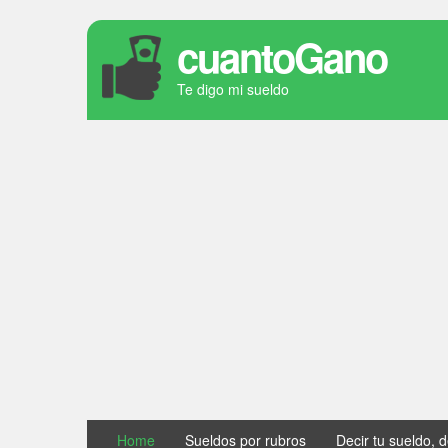
cuantoGano
Te digo mi sueldo
Home
Sueldos por rubros
Decir tu sueldo, 