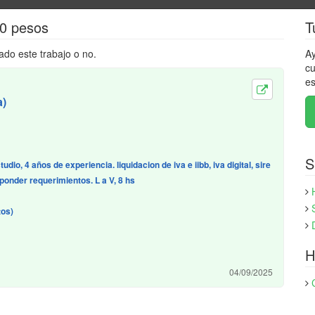
00 pesos
T
ado este trabajo o no.
Ay
cu
es
a)
S
dio, 4 años de experiencia. liquidacion de iva e iibb, iva digital, sire
esponder requerimientos. L a V, 8 hs
tos)
H
04/09/2025