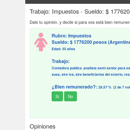
Trabajo: Impuestos - Sueldo: $ 17762
Dale tu opinión, y decile si para vos está bien remuner
Rubro: Impuestos
Sueldo: $ 1776200 pesos (Argentin
Edad: 35 años
Trabajo:
Contadora publica ,analista semi senior para estu
suss, sire iva, sire beneficiarios del exterio, r
¿Bien remunerado?:
28.57 % (2 de 7 vo
Opiniones