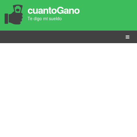
cuantoGano
Te digo mi sueldo
Menú