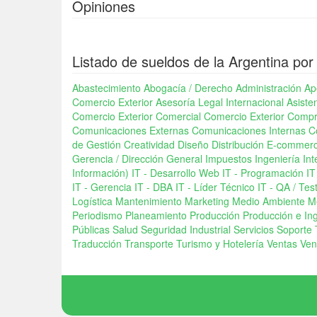
Opiniones
Listado de sueldos de la Argentina por
Abastecimiento
Abogacía / Derecho
Administración
Ap
Comercio Exterior
Asesoría Legal Internacional
Asiste
Comercio Exterior
Comercial
Comercio Exterior
Compr
Comunicaciones Externas
Comunicaciones Internas
C
de Gestión
Creatividad
Diseño
Distribución
E-commer
Gerencia / Dirección General
Impuestos
Ingeniería
Int
Información)
IT - Desarrollo Web
IT - Programación
IT
IT - Gerencia
IT - DBA
IT - Líder Técnico
IT - QA / Tes
Logística
Mantenimiento
Marketing
Medio Ambiente
M
Periodismo
Planeamiento
Producción
Producción e In
Públicas
Salud
Seguridad Industrial
Servicios
Soporte 
Traducción
Transporte
Turismo y Hotelería
Ventas
Ven