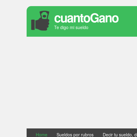
cuantoGano
Te digo mi sueldo
Home
Sueldos por rubros
Decir tu sueldo, 