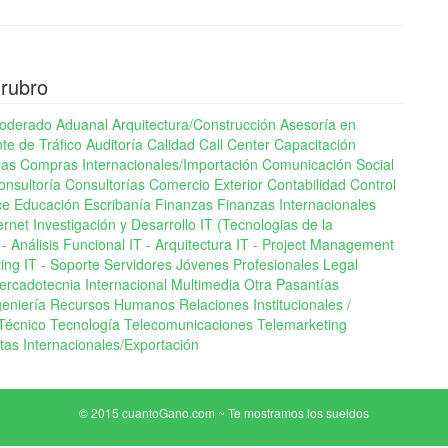
 rubro
oderado Aduanal
Arquitectura/Construcción
Asesoría en
nte de Tráfico
Auditoría
Calidad
Call Center
Capacitación
as
Compras Internacionales/Importación
Comunicación Social
onsultoría
Consultorías Comercio Exterior
Contabilidad
Control
ce
Educación
Escribanía
Finanzas
Finanzas Internacionales
ernet
Investigación y Desarrollo
IT (Tecnologias de la
 - Análisis Funcional
IT - Arquitectura
IT - Project Management
ting
IT - Soporte Servidores
Jóvenes Profesionales
Legal
ercadotecnia Internacional
Multimedia
Otra
Pasantías
geniería
Recursos Humanos
Relaciones Institucionales /
Técnico
Tecnología
Telecomunicaciones
Telemarketing
tas Internacionales/Exportación
© 2015 cuantoGano.com ~ Te mostramos los sueldos