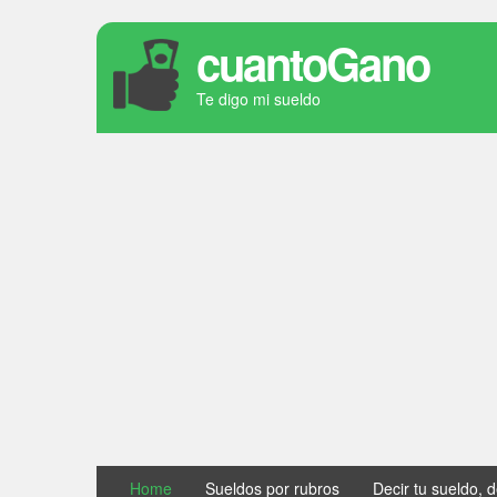
cuantoGano
Te digo mi sueldo
Home
Sueldos por rubros
Decir tu sueldo, 