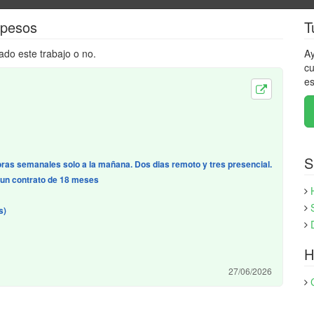
 pesos
T
ado este trabajo o no.
Ay
cu
es
S
oras semanales solo a la mañana. Dos dias remoto y tres presencial.
n un contrato de 18 meses
s)
H
27/06/2026