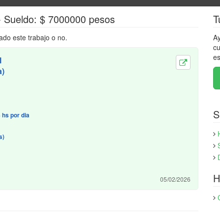
 - Sueldo: $ 7000000 pesos
T
ado este trabajo o no.
Ay
cu
es
l
a)
S
 hs por dia
s)
H
05/02/2026