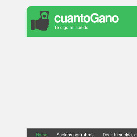
cuantoGano
Te digo mi sueldo
Home
Sueldos por rubros
Decir tu sueldo, 