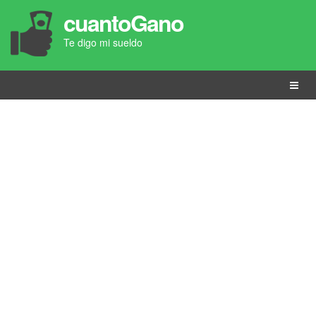
cuantoGano
Te digo mi sueldo
Menú