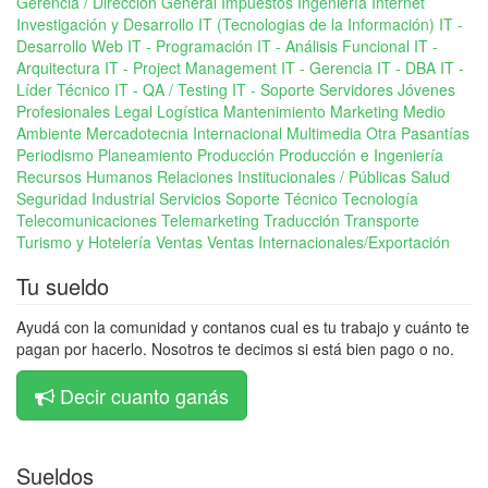
Gerencia / Dirección General
Impuestos
Ingeniería
Internet
Investigación y Desarrollo
IT (Tecnologias de la Información)
IT -
Desarrollo Web
IT - Programación
IT - Análisis Funcional
IT -
Arquitectura
IT - Project Management
IT - Gerencia
IT - DBA
IT -
Líder Técnico
IT - QA / Testing
IT - Soporte Servidores
Jóvenes
Profesionales
Legal
Logística
Mantenimiento
Marketing
Medio
Ambiente
Mercadotecnia Internacional
Multimedia
Otra
Pasantías
Periodismo
Planeamiento
Producción
Producción e Ingeniería
Recursos Humanos
Relaciones Institucionales / Públicas
Salud
Seguridad Industrial
Servicios
Soporte Técnico
Tecnología
Telecomunicaciones
Telemarketing
Traducción
Transporte
Turismo y Hotelería
Ventas
Ventas Internacionales/Exportación
Tu sueldo
Ayudá con la comunidad y contanos cual es tu trabajo y cuánto te
pagan por hacerlo. Nosotros te decimos si está bien pago o no.
Decir cuanto ganás
Sueldos