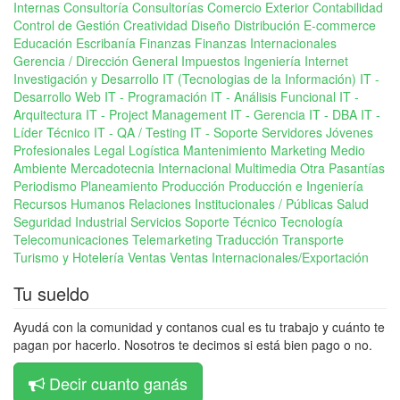
Internas
Consultoría
Consultorías Comercio Exterior
Contabilidad
Control de Gestión
Creatividad
Diseño
Distribución
E-commerce
Educación
Escribanía
Finanzas
Finanzas Internacionales
Gerencia / Dirección General
Impuestos
Ingeniería
Internet
Investigación y Desarrollo
IT (Tecnologias de la Información)
IT -
Desarrollo Web
IT - Programación
IT - Análisis Funcional
IT -
Arquitectura
IT - Project Management
IT - Gerencia
IT - DBA
IT -
Líder Técnico
IT - QA / Testing
IT - Soporte Servidores
Jóvenes
Profesionales
Legal
Logística
Mantenimiento
Marketing
Medio
Ambiente
Mercadotecnia Internacional
Multimedia
Otra
Pasantías
Periodismo
Planeamiento
Producción
Producción e Ingeniería
Recursos Humanos
Relaciones Institucionales / Públicas
Salud
Seguridad Industrial
Servicios
Soporte Técnico
Tecnología
Telecomunicaciones
Telemarketing
Traducción
Transporte
Turismo y Hotelería
Ventas
Ventas Internacionales/Exportación
Tu sueldo
Ayudá con la comunidad y contanos cual es tu trabajo y cuánto te
pagan por hacerlo. Nosotros te decimos si está bien pago o no.
Decir cuanto ganás