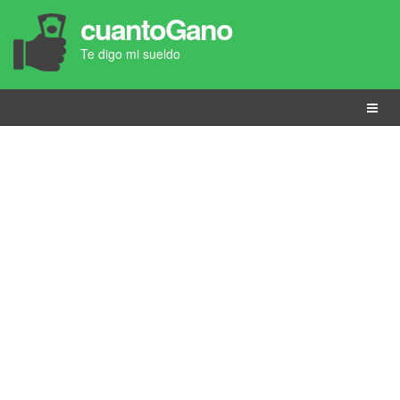
cuantoGano
Te digo mi sueldo
Menú