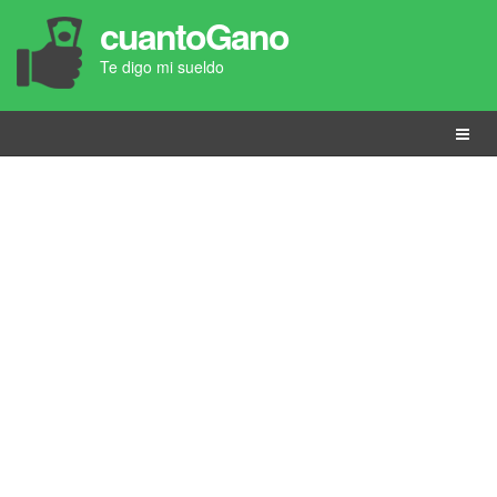
cuantoGano
Te digo mi sueldo
Menú