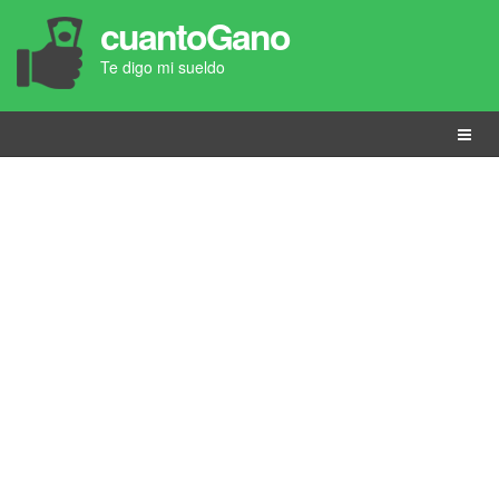
cuantoGano
Te digo mi sueldo
Menú