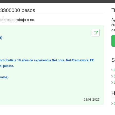
$ 3300000 pesos
T
ado este trabajo o no.
Ay
cu
es
a)
S
onotributista 10 años de experiencia Net core, Net Framework, EF
el puesto.
votos)
H
08/08/2025