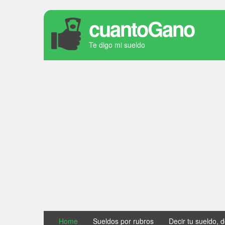
cuantoGano
Te digo mi sueldo
Home
Sueldos por rubros
Decir tu sueldo, 