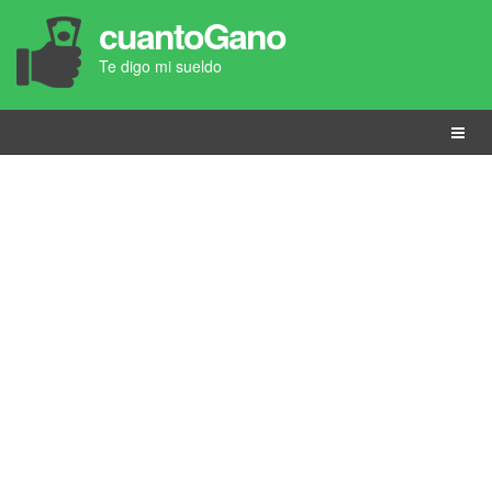
cuantoGano
Te digo mi sueldo
Menú