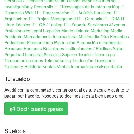
Gerencia / Dirección General
Impuestos
Ingeniería
Internet
Investigación y Desarrollo
IT (Tecnologias de la Información)
IT -
Desarrollo Web
IT - Programación
IT - Análisis Funcional
IT -
Arquitectura
IT - Project Management
IT - Gerencia
IT - DBA
IT -
Líder Técnico
IT - QA / Testing
IT - Soporte Servidores
Jóvenes
Profesionales
Legal
Logística
Mantenimiento
Marketing
Medio
Ambiente
Mercadotecnia Internacional
Multimedia
Otra
Pasantías
Periodismo
Planeamiento
Producción
Producción e Ingeniería
Recursos Humanos
Relaciones Institucionales / Públicas
Salud
Seguridad Industrial
Servicios
Soporte Técnico
Tecnología
Telecomunicaciones
Telemarketing
Traducción
Transporte
Turismo y Hotelería
Ventas
Ventas Internacionales/Exportación
Tu sueldo
Ayudá con la comunidad y contanos cual es tu trabajo y cuánto te
pagan por hacerlo. Nosotros te decimos si está bien pago o no.
Decir cuanto ganás
Sueldos