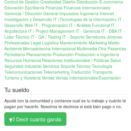
Control de Gestión
Creatividad
Diseño
Distribución
E-commerce
Educación
Escribanía
Finanzas
Finanzas Internacionales
Gerencia / Dirección General
Impuestos
Ingeniería
Internet
Investigación y Desarrollo
IT (Tecnologias de la Información)
IT -
Desarrollo Web
IT - Programación
IT - Análisis Funcional
IT -
Arquitectura
IT - Project Management
IT - Gerencia
IT - DBA
IT -
Líder Técnico
IT - QA / Testing
IT - Soporte Servidores
Jóvenes
Profesionales
Legal
Logística
Mantenimiento
Marketing
Medio
Ambiente
Mercadotecnia Internacional
Multimedia
Otra
Pasantías
Periodismo
Planeamiento
Producción
Producción e Ingeniería
Recursos Humanos
Relaciones Institucionales / Públicas
Salud
Seguridad Industrial
Servicios
Soporte Técnico
Tecnología
Telecomunicaciones
Telemarketing
Traducción
Transporte
Turismo y Hotelería
Ventas
Ventas Internacionales/Exportación
Tu sueldo
Ayudá con la comunidad y contanos cual es tu trabajo y cuánto te
pagan por hacerlo. Nosotros te decimos si está bien pago o no.
Decir cuanto ganás