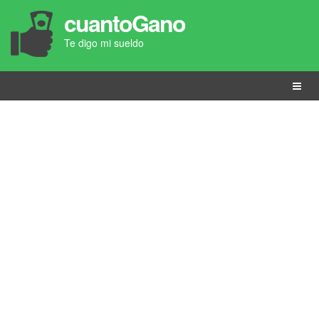
cuantoGano
Te digo mi sueldo
Menú