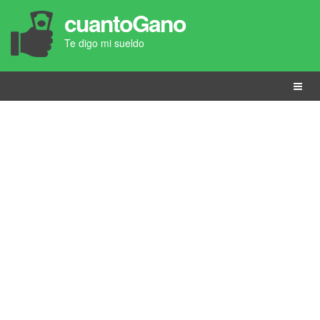
cuantoGano
Te digo mi sueldo
Menú