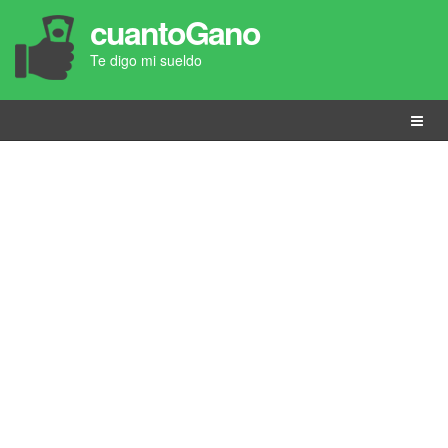
cuantoGano
Te digo mi sueldo
Menú