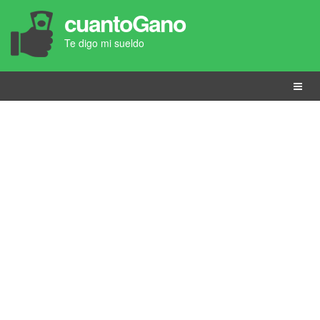
cuantoGano
Te digo mi sueldo
Menú