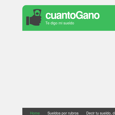
cuantoGano
Te digo mi sueldo
Home
Sueldos por rubros
Decir tu sueldo, 