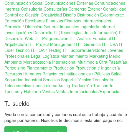
Comunicación Social
Comunicaciones Externas
Comunicaciones
Internas
Consultoría
Consultorías Comercio Exterior
Contabilidad
Control de Gestión
Creatividad
Diseño
Distribución
E-commerce
Educación
Escribanía
Finanzas
Finanzas Internacionales
Gerencia / Dirección General
Impuestos
Ingeniería
Internet
Investigación y Desarrollo
IT (Tecnologias de la Información)
IT -
Desarrollo Web
IT - Programación
IT - Análisis Funcional
IT -
Arquitectura
IT - Project Management
IT - Gerencia
IT - DBA
IT -
Líder Técnico
IT - QA / Testing
IT - Soporte Servidores
Jóvenes
Profesionales
Legal
Logística
Mantenimiento
Marketing
Medio
Ambiente
Mercadotecnia Internacional
Multimedia
Otra
Pasantías
Periodismo
Planeamiento
Producción
Producción e Ingeniería
Recursos Humanos
Relaciones Institucionales / Públicas
Salud
Seguridad Industrial
Servicios
Soporte Técnico
Tecnología
Telecomunicaciones
Telemarketing
Traducción
Transporte
Turismo y Hotelería
Ventas
Ventas Internacionales/Exportación
Tu sueldo
Ayudá con la comunidad y contanos cual es tu trabajo y cuánto te
pagan por hacerlo. Nosotros te decimos si está bien pago o no.