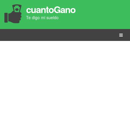
cuantoGano
Te digo mi sueldo
Menú