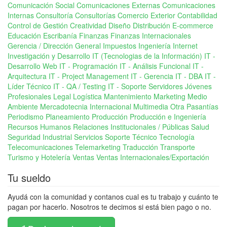
Comunicación Social
Comunicaciones Externas
Comunicaciones
Internas
Consultoría
Consultorías Comercio Exterior
Contabilidad
Control de Gestión
Creatividad
Diseño
Distribución
E-commerce
Educación
Escribanía
Finanzas
Finanzas Internacionales
Gerencia / Dirección General
Impuestos
Ingeniería
Internet
Investigación y Desarrollo
IT (Tecnologias de la Información)
IT -
Desarrollo Web
IT - Programación
IT - Análisis Funcional
IT -
Arquitectura
IT - Project Management
IT - Gerencia
IT - DBA
IT -
Líder Técnico
IT - QA / Testing
IT - Soporte Servidores
Jóvenes
Profesionales
Legal
Logística
Mantenimiento
Marketing
Medio
Ambiente
Mercadotecnia Internacional
Multimedia
Otra
Pasantías
Periodismo
Planeamiento
Producción
Producción e Ingeniería
Recursos Humanos
Relaciones Institucionales / Públicas
Salud
Seguridad Industrial
Servicios
Soporte Técnico
Tecnología
Telecomunicaciones
Telemarketing
Traducción
Transporte
Turismo y Hotelería
Ventas
Ventas Internacionales/Exportación
Tu sueldo
Ayudá con la comunidad y contanos cual es tu trabajo y cuánto te
pagan por hacerlo. Nosotros te decimos si está bien pago o no.