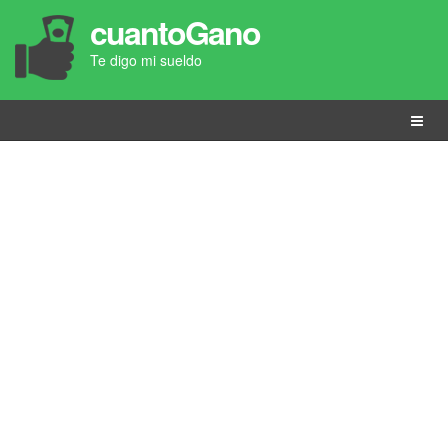
cuantoGano
Te digo mi sueldo
Menú