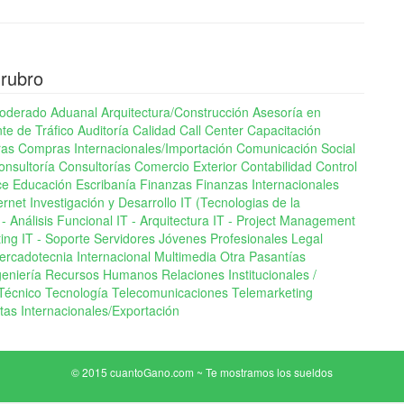
 rubro
oderado Aduanal
Arquitectura/Construcción
Asesoría en
nte de Tráfico
Auditoría
Calidad
Call Center
Capacitación
as
Compras Internacionales/Importación
Comunicación Social
onsultoría
Consultorías Comercio Exterior
Contabilidad
Control
ce
Educación
Escribanía
Finanzas
Finanzas Internacionales
ernet
Investigación y Desarrollo
IT (Tecnologias de la
 - Análisis Funcional
IT - Arquitectura
IT - Project Management
ting
IT - Soporte Servidores
Jóvenes Profesionales
Legal
ercadotecnia Internacional
Multimedia
Otra
Pasantías
geniería
Recursos Humanos
Relaciones Institucionales /
Técnico
Tecnología
Telecomunicaciones
Telemarketing
tas Internacionales/Exportación
© 2015 cuantoGano.com ~ Te mostramos los sueldos