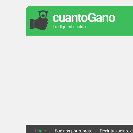
cuantoGano
Te digo mi sueldo
Home
Sueldos por rubros
Decir tu sueldo, 