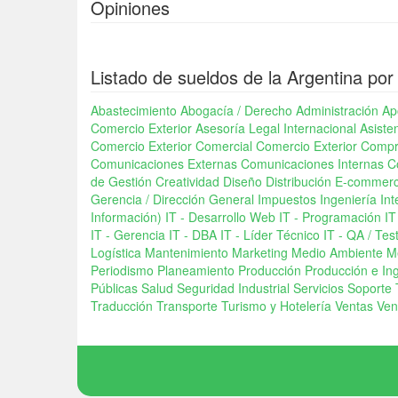
Opiniones
Listado de sueldos de la Argentina por
Abastecimiento
Abogacía / Derecho
Administración
Ap
Comercio Exterior
Asesoría Legal Internacional
Asiste
Comercio Exterior
Comercial
Comercio Exterior
Compr
Comunicaciones Externas
Comunicaciones Internas
C
de Gestión
Creatividad
Diseño
Distribución
E-commer
Gerencia / Dirección General
Impuestos
Ingeniería
Int
Información)
IT - Desarrollo Web
IT - Programación
IT
IT - Gerencia
IT - DBA
IT - Líder Técnico
IT - QA / Tes
Logística
Mantenimiento
Marketing
Medio Ambiente
M
Periodismo
Planeamiento
Producción
Producción e In
Públicas
Salud
Seguridad Industrial
Servicios
Soporte 
Traducción
Transporte
Turismo y Hotelería
Ventas
Ven