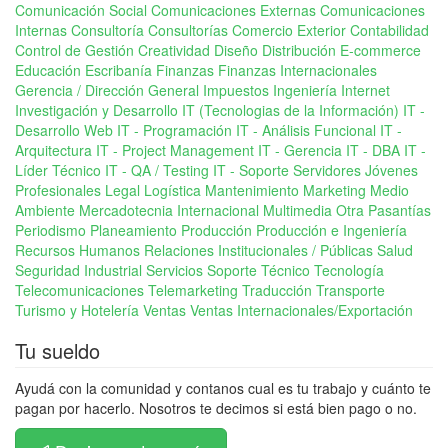
Comunicación Social
Comunicaciones Externas
Comunicaciones
Internas
Consultoría
Consultorías Comercio Exterior
Contabilidad
Control de Gestión
Creatividad
Diseño
Distribución
E-commerce
Educación
Escribanía
Finanzas
Finanzas Internacionales
Gerencia / Dirección General
Impuestos
Ingeniería
Internet
Investigación y Desarrollo
IT (Tecnologias de la Información)
IT -
Desarrollo Web
IT - Programación
IT - Análisis Funcional
IT -
Arquitectura
IT - Project Management
IT - Gerencia
IT - DBA
IT -
Líder Técnico
IT - QA / Testing
IT - Soporte Servidores
Jóvenes
Profesionales
Legal
Logística
Mantenimiento
Marketing
Medio
Ambiente
Mercadotecnia Internacional
Multimedia
Otra
Pasantías
Periodismo
Planeamiento
Producción
Producción e Ingeniería
Recursos Humanos
Relaciones Institucionales / Públicas
Salud
Seguridad Industrial
Servicios
Soporte Técnico
Tecnología
Telecomunicaciones
Telemarketing
Traducción
Transporte
Turismo y Hotelería
Ventas
Ventas Internacionales/Exportación
Tu sueldo
Ayudá con la comunidad y contanos cual es tu trabajo y cuánto te
pagan por hacerlo. Nosotros te decimos si está bien pago o no.