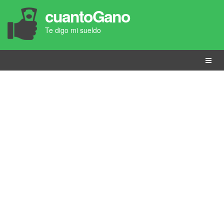
cuantoGano
Te digo mi sueldo
Menú