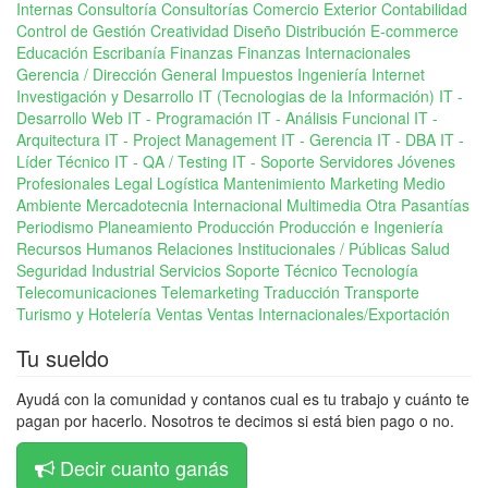
Internas
Consultoría
Consultorías Comercio Exterior
Contabilidad
Control de Gestión
Creatividad
Diseño
Distribución
E-commerce
Educación
Escribanía
Finanzas
Finanzas Internacionales
Gerencia / Dirección General
Impuestos
Ingeniería
Internet
Investigación y Desarrollo
IT (Tecnologias de la Información)
IT -
Desarrollo Web
IT - Programación
IT - Análisis Funcional
IT -
Arquitectura
IT - Project Management
IT - Gerencia
IT - DBA
IT -
Líder Técnico
IT - QA / Testing
IT - Soporte Servidores
Jóvenes
Profesionales
Legal
Logística
Mantenimiento
Marketing
Medio
Ambiente
Mercadotecnia Internacional
Multimedia
Otra
Pasantías
Periodismo
Planeamiento
Producción
Producción e Ingeniería
Recursos Humanos
Relaciones Institucionales / Públicas
Salud
Seguridad Industrial
Servicios
Soporte Técnico
Tecnología
Telecomunicaciones
Telemarketing
Traducción
Transporte
Turismo y Hotelería
Ventas
Ventas Internacionales/Exportación
Tu sueldo
Ayudá con la comunidad y contanos cual es tu trabajo y cuánto te
pagan por hacerlo. Nosotros te decimos si está bien pago o no.
Decir cuanto ganás