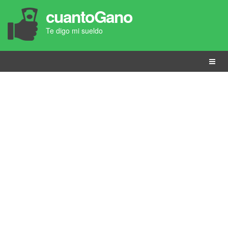
cuantoGano
Te digo mi sueldo
Menú