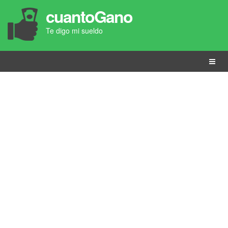
cuantoGano
Te digo mi sueldo
Menú