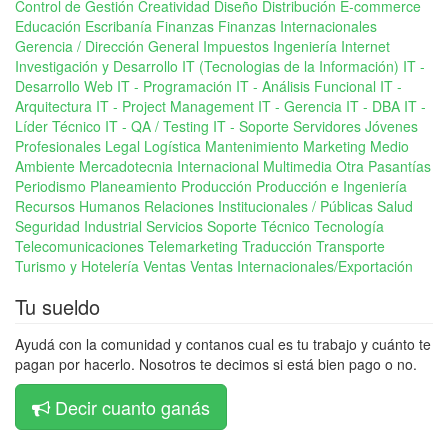
Control de Gestión
Creatividad
Diseño
Distribución
E-commerce
Educación
Escribanía
Finanzas
Finanzas Internacionales
Gerencia / Dirección General
Impuestos
Ingeniería
Internet
Investigación y Desarrollo
IT (Tecnologias de la Información)
IT -
Desarrollo Web
IT - Programación
IT - Análisis Funcional
IT -
Arquitectura
IT - Project Management
IT - Gerencia
IT - DBA
IT -
Líder Técnico
IT - QA / Testing
IT - Soporte Servidores
Jóvenes
Profesionales
Legal
Logística
Mantenimiento
Marketing
Medio
Ambiente
Mercadotecnia Internacional
Multimedia
Otra
Pasantías
Periodismo
Planeamiento
Producción
Producción e Ingeniería
Recursos Humanos
Relaciones Institucionales / Públicas
Salud
Seguridad Industrial
Servicios
Soporte Técnico
Tecnología
Telecomunicaciones
Telemarketing
Traducción
Transporte
Turismo y Hotelería
Ventas
Ventas Internacionales/Exportación
Tu sueldo
Ayudá con la comunidad y contanos cual es tu trabajo y cuánto te
pagan por hacerlo. Nosotros te decimos si está bien pago o no.
Decir cuanto ganás