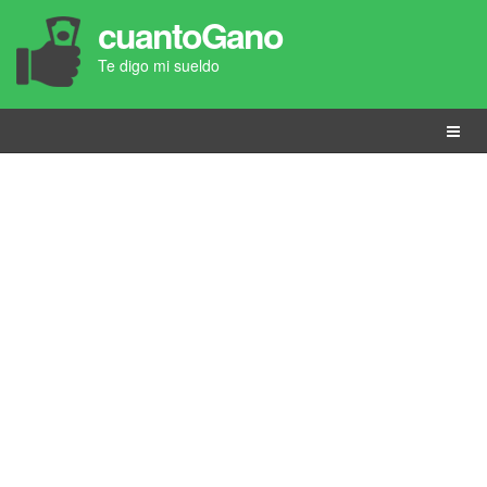
cuantoGano
Te digo mi sueldo
Menú