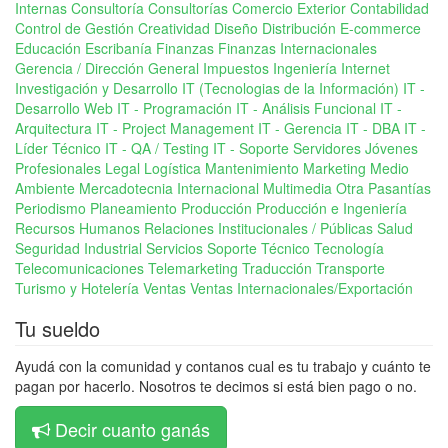
Internas
Consultoría
Consultorías Comercio Exterior
Contabilidad
Control de Gestión
Creatividad
Diseño
Distribución
E-commerce
Educación
Escribanía
Finanzas
Finanzas Internacionales
Gerencia / Dirección General
Impuestos
Ingeniería
Internet
Investigación y Desarrollo
IT (Tecnologias de la Información)
IT -
Desarrollo Web
IT - Programación
IT - Análisis Funcional
IT -
Arquitectura
IT - Project Management
IT - Gerencia
IT - DBA
IT -
Líder Técnico
IT - QA / Testing
IT - Soporte Servidores
Jóvenes
Profesionales
Legal
Logística
Mantenimiento
Marketing
Medio
Ambiente
Mercadotecnia Internacional
Multimedia
Otra
Pasantías
Periodismo
Planeamiento
Producción
Producción e Ingeniería
Recursos Humanos
Relaciones Institucionales / Públicas
Salud
Seguridad Industrial
Servicios
Soporte Técnico
Tecnología
Telecomunicaciones
Telemarketing
Traducción
Transporte
Turismo y Hotelería
Ventas
Ventas Internacionales/Exportación
Tu sueldo
Ayudá con la comunidad y contanos cual es tu trabajo y cuánto te
pagan por hacerlo. Nosotros te decimos si está bien pago o no.
Decir cuanto ganás